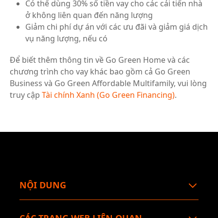
Có thể dùng 30% số tiền vay cho các cải tiến nhà
ở không liên quan đến năng lượng
Giảm chi phí dự án với các ưu đãi và giảm giá dịch
vụ năng lượng, nếu có
Để biết thêm thông tin về Go Green Home và các
chương trình cho vay khác bao gồm cả Go Green
Business và Go Green Affordable Multifamily, vui lòng
truy cập
Tài chính Xanh (Go Green Financing)
.
NỘI DUNG