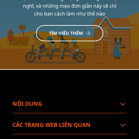
nghĩ, và những mẹo đơn giản này sẽ chỉ
cho bạn cách làm như thế nào
TÌM HIỂU THÊM
NỘI DUNG
CÁC TRANG WEB LIÊN QUAN