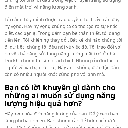
chúng tôi phải đi đầu trong việc chuyển sang sử dụng
điện mặt trời và năng lượng xanh.
Tôi cảm thấy mình được trao quyền. Tôi thấy tràn đầy
hy vọng. Hãy hy vọng chúng ta có thể tạo ra sự khác
biệt, các bạn ạ. Trong đám bạn bè thân thiết, tôi đang
tiến lên. Tôi khiến họ thay đổi. Bất kể khi nào chúng tôi
đi dự tiệc, chúng tôi đều nói về việc đó. Tôi trao đổi với
họ về khả năng sử dụng năng lượng mặt trời ở nhà.
Đôi khi chúng tôi sống tách biệt. Nhưng rồi đôi lúc có
người vỗ vai bạn rồi nói, Này anh không đơn độc đâu,
còn có nhiều người khác cùng phe với anh mà.
Bạn có lời khuyên gì dành cho
những ai muốn sử dụng năng
lượng hiệu quả hơn?
Hãy xem hóa đơn năng lượng của bạn. Để ý xem bạn
lãng phí bao nhiêu. Bạn không cần để bơm bể nước
chạy 24/7. Không phải một sớm một chiều mà đã hiệu