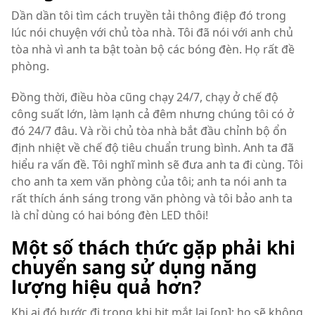
Dần dần tôi tìm cách truyền tải thông điệp đó trong
lúc nói chuyện với chủ tòa nhà. Tôi đã nói với anh chủ
tòa nhà vì anh ta bật toàn bộ các bóng đèn. Họ rất đề
phòng.
Đồng thời, điều hòa cũng chạy 24/7, chạy ở chế độ
công suất lớn, làm lạnh cả đêm nhưng chúng tôi có ở
đó 24/7 đâu. Và rồi chủ tòa nhà bắt đầu chỉnh bộ ổn
định nhiệt về chế độ tiêu chuẩn trung bình. Anh ta đã
hiểu ra vấn đề. Tôi nghĩ mình sẽ đưa anh ta đi cùng. Tôi
cho anh ta xem văn phòng của tôi; anh ta nói anh ta
rất thích ánh sáng trong văn phòng và tôi bảo anh ta
là chỉ dùng có hai bóng đèn LED thôi!
Một số thách thức gặp phải khi
chuyển sang sử dụng năng
lượng hiệu quả hơn?
Khi ai đó bước đi trong khi bịt mắt lại [on]; họ sẽ không