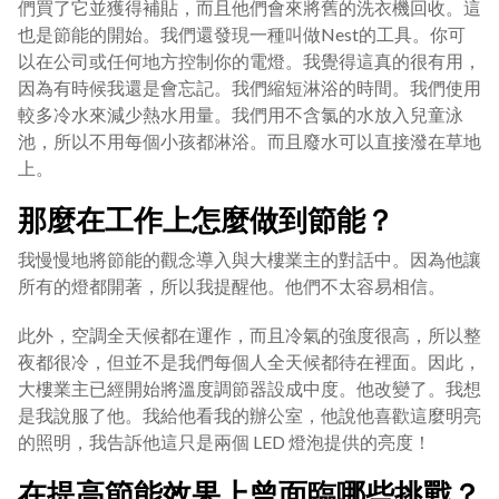
們買了它並獲得補貼，而且他們會來將舊的洗衣機回收。這
也是節能的開始。我們還發現一種叫做Nest的工具。你可
以在公司或任何地方控制你的電燈。我覺得這真的很有用，
因為有時候我還是會忘記。我們縮短淋浴的時間。我們使用
較多冷水來減少熱水用量。我們用不含氯的水放入兒童泳
池，所以不用每個小孩都淋浴。而且廢水可以直接潑在草地
上。
那麼在工作上怎麼做到節能？
我慢慢地將節能的觀念導入與大樓業主的對話中。因為他讓
所有的燈都開著，所以我提醒他。他們不太容易相信。
此外，空調全天候都在運作，而且冷氣的強度很高，所以整
夜都很冷，但並不是我們每個人全天候都待在裡面。因此，
大樓業主已經開始將溫度調節器設成中度。他改變了。我想
是我說服了他。我給他看我的辦公室，他說他喜歡這麼明亮
的照明，我告訴他這只是兩個 LED 燈泡提供的亮度！
在提高節能效果上曾面臨哪些挑戰？