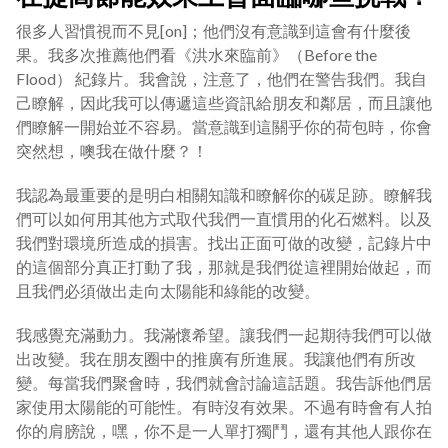
很多人習慣視而不見[on]；他們沒有意識到這會有什麼後
果。我多次推薦他們看《洪水來臨前》（Before the
Flood） 紀錄片。我會說，注意了，他們在警告我們。我自
己瞭解，因此我可以傳遞這些資訊給朋友和鄰居，而且讓他
們瞭解一開始並不容易。當意識到這關乎你的荷包時，你會
突然想，噢我在做什麼？！
我認為最重要的是明白相關知識和瞭解你的碳足跡。瞭解我
們可以如何用其他方式取代我們一直慣用的化石燃料。以及
我們對環境所造成的損害。找出正面可做的改變，記錄片中
的這個部分真正打動了我，那就是我們從這裡開始做起，而
且我們必須做出走向太陽能和綠能的改變。
我感覺充滿動力。我滿懷希望。讓我們一起期待我們可以做
出改變。我在朋友圈中的推廣有所進展。我讓他們有所改
變。每當我們聚會時，我們就會討論這話題。我告訴他們居
家使用太陽能的可能性。有時沒有效果。不過有時會有人拍
你的肩膀說，嘿，你不是一人單打獨鬥，還有其他人跟你在