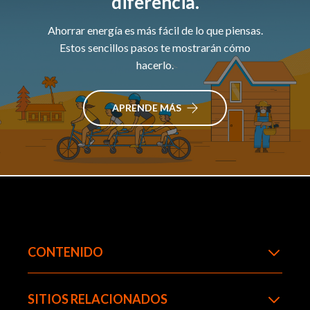
diferencia.
Ahorrar energía es más fácil de lo que piensas.
Estos sencillos pasos te mostrarán cómo
hacerlo.
APRENDE MÁS
CONTENIDO
SITIOS RELACIONADOS