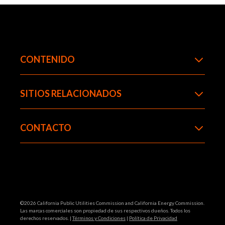
primeras cosas que puedes hacer, además de
seguir nuestros consejos caseros, para lograr que
tu casa tenga una mayor eficiencia energética.
CONOCE MÁS
CONTENIDO
SITIOS RELACIONADOS
CONTACTO
©2026 California Public Utilities Commission and California Energy Commission.
Las marcas comerciales son propiedad de sus respectivos dueños. Todos los
derechos reservados. |
Términos y Condiciones
|
Política de Privacidad