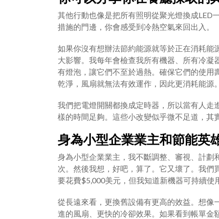
其他行動也像是把所有照明從聚光燈換成LED
措施的門邊，你會感受到冷熱空氣來回出入。
如果你沒有想辦法節約能源就等於正在消耗能
大影響。我每年會檢查我所有機器、所有冷凝
有燈泡，讓它們不至於過熱。確保它們的使用
乾淨，風扇就無法有效運作，因此更消耗能源
我們把電燈開關都換成定時器，所以當有人走
樣的時間足夠。這些小改變似乎微不足道，其
身為小型企業業主和節能英
身為小型企業業主，我不斷調整、審視、計劃
次。然後我想，好吧，算了。它又壞了。我們買一個
要花費$5,000美元，但我知道新機器可持續使用
從長遠來看，更換舊設備有更高的效益。想像一
進的風扇、更快的冷卻效果。如果看到帳單金