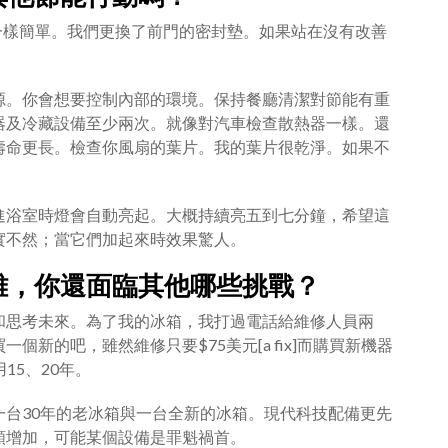
一樣簡單。我們更換了前門的密封墊。如果站在沒有改善
源。你會想要控制內部的環境。保持餐廳清潔對節能有重
器及冷藏設備至少兩次。就像對汽車檢查散熱器一樣。還
壽命更長。檢查你風扇的葉片。我的葉片很乾淨。如果不
。
進浴室時燈會自動亮起。大概持續亮五到七分鐘，希望這
實不然；當它們加起來時效果驚人。
雄，你還面臨其他哪些挑戰？
和思考未來。為了我的冰箱，我打過電話給維修人員兩
新的吧，雖然維修只要$75美元[a fix]而購買新機器
15、20年。
台30年的老冰箱與一台全新的冰箱。現代科技配備更先
額增加，可能某個設備是罪魁禍首。