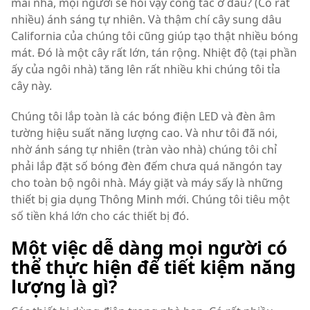
mái nhà, mọi người sẽ hỏi vậy công tắc ở đâu? (Có rất
nhiều) ánh sáng tự nhiên. Và thậm chí cây sung dâu
California của chúng tôi cũng giúp tạo thật nhiều bóng
mát. Đó là một cây rất lớn, tán rộng. Nhiệt độ (tại phần
ấy của ngôi nhà) tăng lên rất nhiều khi chúng tôi tỉa
cây này.
Chúng tôi lắp toàn là các bóng điện LED và đèn âm
tường hiệu suất năng lượng cao. Và như tôi đã nói,
nhờ ánh sáng tự nhiên (tràn vào nhà) chúng tôi chỉ
phải lắp đặt số bóng đèn đếm chưa quá năngón tay
cho toàn bộ ngôi nhà. Máy giặt và máy sấy là những
thiết bị gia dụng Thông Minh mới. Chúng tôi tiêu một
số tiền khá lớn cho các thiết bị đó.
Một việc dễ dàng mọi người có
thể thực hiện để tiết kiệm năng
lượng là gì?