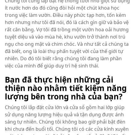
Chúng tôi cũng lắp đặt hệ thống tưới nhỏ giọt sử dụng
ít nước hơn do đó cũng đòi hỏi một chút khoa học
trong việc làm vườn. Điều này phức tạp hơn, tốn kém
hơn nhưng như tôi đã nói, đó là cách gìn giữ và bảo vệ
rất cân bằng. Vợ tôi đã trồng một vườn hoa oải hương
tuyệt diệu và vào mùa hè, khu vườn trở thành nơi trú
ngụ cho ong mật và chim chóc. Và như tất cả chúng ta
đã biết, ong là loài thụ phấn tuyệt vời của thế giới tự
nhiên. Do đó tôi biết rằng chúng tôi đang làm phần
việc của mình để giúp duy trì hệ sinh thái.
Bạn đã thực hiện những cải
thiện nào nhằm tiết kiệm năng
lượng bên trong nhà của bạn?
Chúng tôi lắp đặt cửa lớn và cửa sổ gồm hai lớp giúp
sử dụng năng lượng hiệu quả và tận dụng được ánh
sáng tự nhiên. Chúng tôi không bao giờ phải bật đèn
khi chưa đến buổi tối. Chúng tôi có các cửa kính xuyên