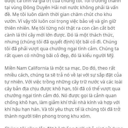
được cá tính và giá trị của chúng tôi. Tôi trưởng thành
tại vùng Đông Duyên Hải nơi nước không phải là vấn
đề. Mẹ tôi luôn dành thời gian chăm chút cho khu
vườn. Vì vậy tôi luôn coi trọng việc bảo vệ và gìn giữ
thiên nhiên. Mẹ tôi từng nói thật ra con cần cắt bớt
cành lá thì cây mới lớn được. Đó là một thách thức,
nhưng (chúng tôi đã quyết định) lột bãi cỏ đi. Chúng
tôi đã phải vượt qua chướng ngại tình cảm. Chúng ta
rất quen có những bãi cỏ đẹp, đó là kiểu người Mỹ.
Miền Nam California là một sa mạc. Do đó, theo rất
nhiều cách, chúng ta sẽ trả nó về lại với sự sắp đặt của
tự nhiên. Với việc trồng những cây trữ nước và các loài
cây bản địa chịu được khô hạn, tôi đã có thể vượt qua
chướng ngại tình cảm đó. Nó được gọi là cảnh quan
chống khô hạn, làm giảm khí thải nhà kính và hợp với
khí hậu hạn hán. Và tôi yêu thực tế là chúng tôi đã trở
thành người tiên phong trong khu xóm.