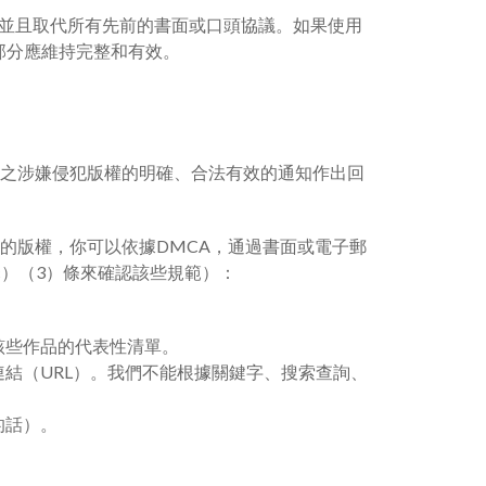
，並且取代所有先前的書面或口頭協議。如果使用
部分應維持完整和有效。
A」）制定標準之涉嫌侵犯版權的明確、合法有效的通知作出回
犯了你的版權，你可以依據DMCA，通過書面或電子郵
c）（3）條來確認該些規範）：
該些作品的代表性清單。
連結（URL）。我們不能根據關鍵字、搜索查詢、
的話）。
。