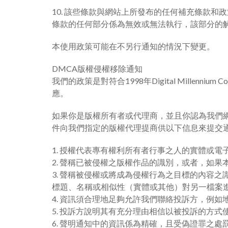
10. 該些條款與網站上所發布的任何補充條款
條款的任何部分係為無效或無法執行，該部分的
本使用政策可能在不另行通知的情況下變更。
DMCA版權侵權移除通知
我們的政策是對符合1998年Digital Mille
應。
如果你是版權所有者或代理商，並且你認為我們網站上所
件向我們指定的版權代理提商供以下信息來提交通知
1. 授權代表專有權利所有者行事之人的實體或電
2. 聲稱已被侵權之版權作品的識別，或者，如
3. 聲稱被侵權或將成為侵權行為之目標的內容
標題、名稱或相似性（實體或其他）對另一檔案
4. 資訊須合理地足夠允許我們聯絡投訴方，例
5. 投訴方說明其有充分理由相信以被投訴的方
6. 聲明通知中的資訊係為精確，且受偽證罪之