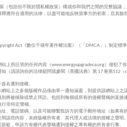
和政策（包括但不限於隱私權政策）構成你和我們之間的完整協議
解釋應符合適用的法律，以盡可能地反映當事方的初衷，且其餘
nnium Copyright Act《數位千禧年著作權法案》（「DMC
託管的任何內容（www.energyupgradeca.org）侵
（請諮詢你的法律顧問或參閱《美國法典》第 17 卷第512（
子簽名遭到侵權。
果本網站上之多個版權作品係由單一通知涵蓋，則提供該網站上之
之識別將被移除或禁止拜訪。包括到每個或所有的侵權聲稱的直接
進行非特定聲稱。
如地址、電話號碼、以及可能聯繫投訴方的電子郵件地址（如果有
式使用該些內容，未經版權所有者、其代理人或法律的授權之聲明
處罰規範，申訴方有權代表聲稱遭到侵權之專有權的所有者行事。