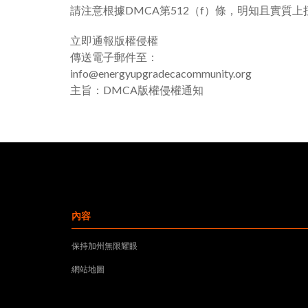
請注意根據DMCA第512（f）條，明知且實
立即通報版權侵權
傳送電子郵件至：
info@energyupgradecacommunity.org
主旨：DMCA版權侵權通知
內容
保持加州無限耀眼
網站地圖