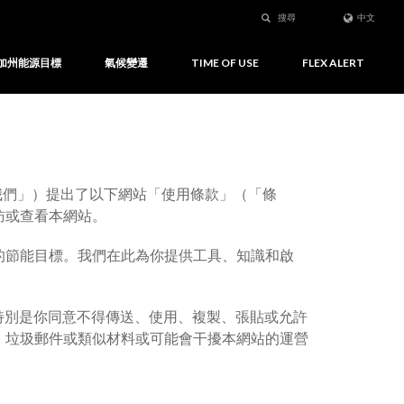
搜尋
中文
加州能源目標
氣候變遷
TIME OF USE
FLEX ALERT
我們」）提出了以下網站「使用條款」（「條
訪或查看本網站。
的節能目標。我們在此為你提供工具、知識和啟
特別是你同意不得傳送、使用、複製、張貼或允許
、垃圾郵件或類似材料或可能會干擾本網站的運營