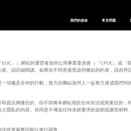
我們的使命
常見問題
「EUC」）網站的運營者加州公用事業委員會（「CPUC」或「
約束。請詳細閱讀。如果你不同意接受該些條款的約束，請勿拜
是一項遍及全州的行動，致力於團結加州人一起努力達成我們州
教育和資訊傳播目的。你不得將本網站用於任何非法或商業目的，
何人隱私的內容。你同意不傳送任何未經要求的促銷或廣告材料
何錯誤或遺漏應回報以進行調查。