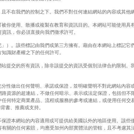
供，且不在我們的控制之下。我們不對任何連結網站的內容或其他
，可被你使用、散播或複製在教育和資訊目的。本網站可能使用具
何資訊，你必須直接向我們徵求許可。
標記」）。該些標記由我們或第三方擁有。藉由在本網站上標記它
方知識財產權之下的任何許可。
此網站提交的所有資訊，除非該提交的資訊受個別法律合約限制。
或充分性做出任何聲明、承諾或保證，並明確聲明不對此網站內容
網路資源的超連結，不做任何暗示、表示或法定保證，包括但不
中任何特定商業產品、流程或服務的參考或連結，或使用任何交
的背書、推薦或支持。
們不保證本網站的內容適用或可提供給美國以外的地區使用。該些
容有關的任何索賠，均應受加州內部實體法的管轄，且不考慮其