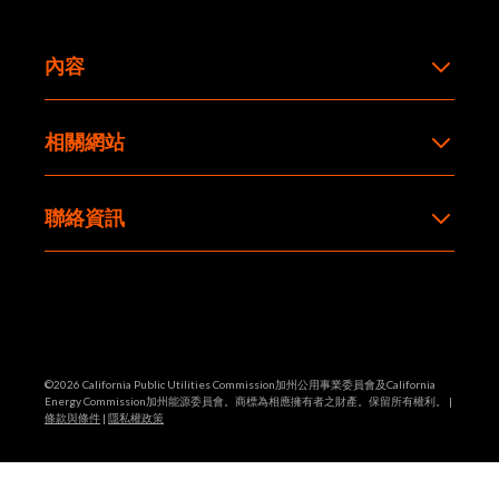
內容
相關網站
聯絡資訊
©2026 California Public Utilities Commission加州公用事業委員會及California
Energy Commission加州能源委員會。商標為相應擁有者之財產。保留所有權利。 |
條款與條件
|
隱私權政策