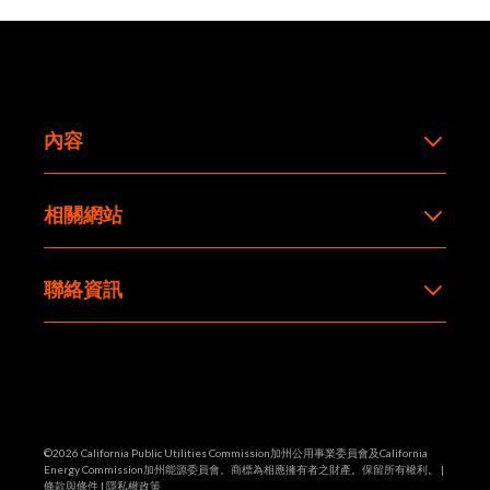
內容
相關網站
聯絡資訊
©2026 California Public Utilities Commission加州公用事業委員會及California
Energy Commission加州能源委員會。商標為相應擁有者之財產。保留所有權利。 |
條款與條件
|
隱私權政策